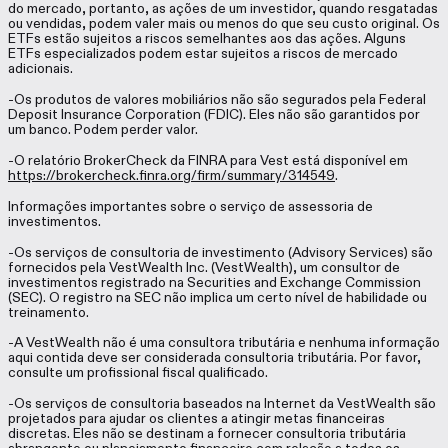
do mercado, portanto, as ações de um investidor, quando resgatadas
ou vendidas, podem valer mais ou menos do que seu custo original. Os
ETFs estão sujeitos a riscos semelhantes aos das ações. Alguns
ETFs especializados podem estar sujeitos a riscos de mercado
adicionais.
-Os produtos de valores mobiliários não são segurados pela Federal
Deposit Insurance Corporation (FDIC). Eles não são garantidos por
um banco. Podem perder valor.
-O relatório BrokerCheck da FINRA para Vest está disponível em
https://brokercheck.finra.org/firm/summary/314549
.
Informações importantes sobre o serviço de assessoria de
investimentos.
-Os serviços de consultoria de investimento (Advisory Services) são
fornecidos pela VestWealth Inc. (VestWealth), um consultor de
investimentos registrado na Securities and Exchange Commission
(SEC). O registro na SEC não implica um certo nível de habilidade ou
treinamento.
-A VestWealth não é uma consultora tributária e nenhuma informação
aqui contida deve ser considerada consultoria tributária. Por favor,
consulte um profissional fiscal qualificado.
-Os serviços de consultoria baseados na Internet da VestWealth são
projetados para ajudar os clientes a atingir metas financeiras
discretas. Eles não se destinam a fornecer consultoria tributária