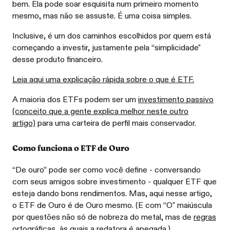
bem. Ela pode soar esquisita num primeiro momento
mesmo, mas não se assuste. É uma coisa simples.
Inclusive, é um dos caminhos escolhidos por quem está
começando a investir, justamente pela “simplicidade"
desse produto financeiro.
Leia aqui uma explicação rápida sobre o que é ETF.
A maioria dos ETFs podem ser um
investimento passivo
(conceito que a gente explica melhor neste outro
artigo)
para uma carteira de perfil mais conservador.
Como funciona o ETF de Ouro
“De ouro” pode ser como você define - conversando
com seus amigos sobre investimento - qualquer ETF que
esteja dando bons rendimentos. Mas, aqui nesse artigo,
o ETF de Ouro é de Ouro mesmo. (E com “O" maiúscula
por questões não só de nobreza do metal, mas de
regras
ortográficas
, às quais a redatora é apegada.)