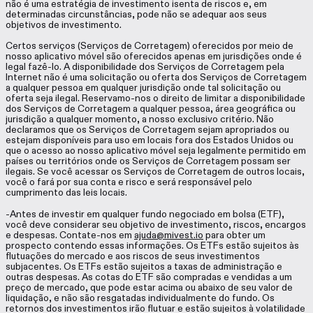
não é uma estratégia de investimento isenta de riscos e, em
determinadas circunstâncias, pode não se adequar aos seus
objetivos de investimento.
Certos serviços (Serviços de Corretagem) oferecidos por meio de
nosso aplicativo móvel são oferecidos apenas em jurisdições onde é
legal fazê-lo. A disponibilidade dos Serviços de Corretagem pela
Internet não é uma solicitação ou oferta dos Serviços de Corretagem
a qualquer pessoa em qualquer jurisdição onde tal solicitação ou
oferta seja ilegal. Reservamo-nos o direito de limitar a disponibilidade
dos Serviços de Corretagem a qualquer pessoa, área geográfica ou
jurisdição a qualquer momento, a nosso exclusivo critério. Não
declaramos que os Serviços de Corretagem sejam apropriados ou
estejam disponíveis para uso em locais fora dos Estados Unidos ou
que o acesso ao nosso aplicativo móvel seja legalmente permitido em
países ou territórios onde os Serviços de Corretagem possam ser
ilegais. Se você acessar os Serviços de Corretagem de outros locais,
você o fará por sua conta e risco e será responsável pelo
cumprimento das leis locais.
-Antes de investir em qualquer fundo negociado em bolsa (ETF),
você deve considerar seu objetivo de investimento, riscos, encargos
e despesas. Contate-nos em
ajuda@mivest.io
para obter um
prospecto contendo essas informações. Os ETFs estão sujeitos às
flutuações do mercado e aos riscos de seus investimentos
subjacentes. Os ETFs estão sujeitos a taxas de administração e
outras despesas. As cotas do ETF são compradas e vendidas a um
preço de mercado, que pode estar acima ou abaixo de seu valor de
liquidação, e não são resgatadas individualmente do fundo. Os
retornos dos investimentos irão flutuar e estão sujeitos à volatilidade