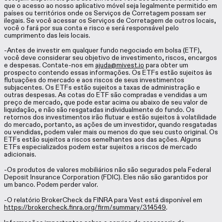
que o acesso ao nosso aplicativo móvel seja legalmente permitido em
países ou territórios onde os Serviços de Corretagem possam ser
ilegais. Se você acessar os Serviços de Corretagem de outros locais,
você o fará por sua conta e risco e será responsável pelo
cumprimento das leis locais.
-Antes de investir em qualquer fundo negociado em bolsa (ETF),
você deve considerar seu objetivo de investimento, riscos, encargos
e despesas. Contate-nos em
ajuda@mivest.io
para obter um
prospecto contendo essas informações. Os ETFs estão sujeitos às
flutuações do mercado e aos riscos de seus investimentos
subjacentes. Os ETFs estão sujeitos a taxas de administração e
outras despesas. As cotas do ETF são compradas e vendidas a um
preço de mercado, que pode estar acima ou abaixo de seu valor de
liquidação, e não são resgatadas individualmente do fundo. Os
retornos dos investimentos irão flutuar e estão sujeitos à volatilidade
do mercado, portanto, as ações de um investidor, quando resgatadas
ou vendidas, podem valer mais ou menos do que seu custo original. Os
ETFs estão sujeitos a riscos semelhantes aos das ações. Alguns
ETFs especializados podem estar sujeitos a riscos de mercado
adicionais.
-Os produtos de valores mobiliários não são segurados pela Federal
Deposit Insurance Corporation (FDIC). Eles não são garantidos por
um banco. Podem perder valor.
-O relatório BrokerCheck da FINRA para Vest está disponível em
https://brokercheck.finra.org/firm/summary/314549
.