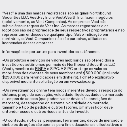
“Vest” é uma das marcas registradas sob as quais Northbound
Securities LLC, VestPay Inc. e VestWealth Inc. fazem negócios
(coletivamente, as Vest Companies). As empresas Vest são
subsidiárias integrais da Vest Inc. As marcas registradas e os
logotipos são de propriedade de seus respectivos proprietários e não
representam endossos de qualquer tipo. Salvo indicação em
contrário, as Vest Companies não são parceiras, afiliadas ou
licenciadas dessas empresas.
Informações importantes para investidores autônomos.
-Os produtos e serviços de valores mobiliários são oferecidos a
investidores autônomos por meio da Northbound Securities LLC
(Vest), membro da
FINRA
e SIPC. A SIPC protege os valores
mobiliários dos clientes de seus membros até $500.000 (incluindo
$250.000 para reivindicações em dinheiro). Folheto explicativo
disponível mediante solicitação ou em
www.sipc.org
.
-Os investimentos online têm riscos inerentes devido à resposta do
sistema, preço de execução, velocidade, liquidez, dados de mercado
e tempos de acesso (que podem variar devido às condições do
mercado), desempenho do sistema, volatilidade do mercado,
tamanho e tipo de pedido e outros fatores. Um investidor deve
entender esses e outros riscos antes de investir.
-O conteúdo, notícias, pesquisas, ferramentas, dados de mercado e
símbolos de ações são apenas para fins educacionais e ilustrativos e