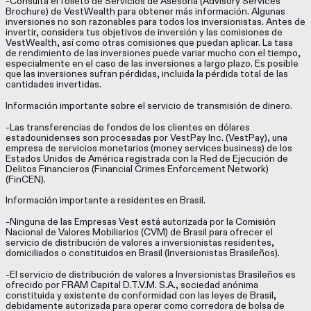
-Consulta el folleto de Servicios de Asesoría (Advisory Services
Brochure) de VestWealth para obtener más información. Algunas
inversiones no son razonables para todos los inversionistas. Antes de
invertir, considera tus objetivos de inversión y las comisiones de
VestWealth, así como otras comisiones que puedan aplicar. La tasa
de rendimiento de las inversiones puede variar mucho con el tiempo,
especialmente en el caso de las inversiones a largo plazo. Es posible
que las inversiones sufran pérdidas, incluida la pérdida total de las
cantidades invertidas.
Información importante sobre el servicio de transmisión de dinero.
-Las transferencias de fondos de los clientes en dólares
estadounidenses son procesadas por VestPay Inc. (VestPay), una
empresa de servicios monetarios (money services business) de los
Estados Unidos de América registrada con la Red de Ejecución de
Delitos Financieros (Financial Crimes Enforcement Network)
(FinCEN).
Información importante a residentes en Brasil.
-Ninguna de las Empresas Vest está autorizada por la Comisión
Nacional de Valores Mobiliarios (CVM) de Brasil para ofrecer el
servicio de distribución de valores a inversionistas residentes,
domiciliados o constituidos en Brasil (Inversionistas Brasileños).
-El servicio de distribución de valores a Inversionistas Brasileños es
ofrecido por FRAM Capital D.T.V.M. S.A., sociedad anónima
constituida y existente de conformidad con las leyes de Brasil,
debidamente autorizada para operar como corredora de bolsa de