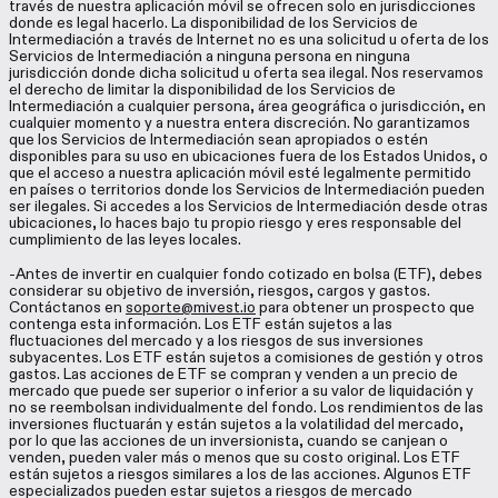
través de nuestra aplicación móvil se ofrecen solo en jurisdicciones
donde es legal hacerlo. La disponibilidad de los Servicios de
Intermediación a través de Internet no es una solicitud u oferta de los
Servicios de Intermediación a ninguna persona en ninguna
jurisdicción donde dicha solicitud u oferta sea ilegal. Nos reservamos
el derecho de limitar la disponibilidad de los Servicios de
Intermediación a cualquier persona, área geográfica o jurisdicción, en
cualquier momento y a nuestra entera discreción. No garantizamos
que los Servicios de Intermediación sean apropiados o estén
disponibles para su uso en ubicaciones fuera de los Estados Unidos, o
que el acceso a nuestra aplicación móvil esté legalmente permitido
en países o territorios donde los Servicios de Intermediación pueden
ser ilegales. Si accedes a los Servicios de Intermediación desde otras
ubicaciones, lo haces bajo tu propio riesgo y eres responsable del
cumplimiento de las leyes locales.
-Antes de invertir en cualquier fondo cotizado en bolsa (ETF), debes
considerar su objetivo de inversión, riesgos, cargos y gastos.
Contáctanos en
soporte@mivest.io
para obtener un prospecto que
contenga esta información. Los ETF están sujetos a las
fluctuaciones del mercado y a los riesgos de sus inversiones
subyacentes. Los ETF están sujetos a comisiones de gestión y otros
gastos. Las acciones de ETF se compran y venden a un precio de
mercado que puede ser superior o inferior a su valor de liquidación y
no se reembolsan individualmente del fondo. Los rendimientos de las
inversiones fluctuarán y están sujetos a la volatilidad del mercado,
por lo que las acciones de un inversionista, cuando se canjean o
venden, pueden valer más o menos que su costo original. Los ETF
están sujetos a riesgos similares a los de las acciones. Algunos ETF
especializados pueden estar sujetos a riesgos de mercado