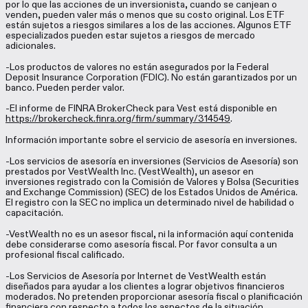
por lo que las acciones de un inversionista, cuando se canjean o
venden, pueden valer más o menos que su costo original. Los ETF
están sujetos a riesgos similares a los de las acciones. Algunos ETF
especializados pueden estar sujetos a riesgos de mercado
adicionales.
-Los productos de valores no están asegurados por la Federal
Deposit Insurance Corporation (FDIC). No están garantizados por un
banco. Pueden perder valor.
-El informe de FINRA BrokerCheck para Vest está disponible en
https://brokercheck.finra.org/firm/summary/314549
.
Información importante sobre el servicio de asesoría en inversiones.
-Los servicios de asesoría en inversiones (Servicios de Asesoría) son
prestados por VestWealth Inc. (VestWealth), un asesor en
inversiones registrado con la Comisión de Valores y Bolsa (Securities
and Exchange Commission) (SEC) de los Estados Unidos de América.
El registro con la SEC no implica un determinado nivel de habilidad o
capacitación.
-VestWealth no es un asesor fiscal, ni la información aquí contenida
debe considerarse como asesoría fiscal. Por favor consulta a un
profesional fiscal calificado.
-Los Servicios de Asesoría por Internet de VestWealth están
diseñados para ayudar a los clientes a lograr objetivos financieros
moderados. No pretenden proporcionar asesoría fiscal o planificación
financiera con respecto a todos los aspectos de la situación