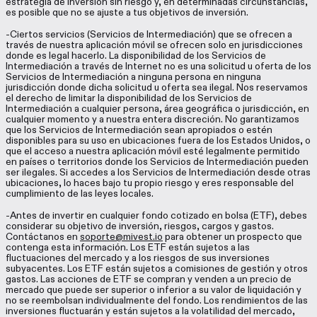
estrategia de inversión sin riesgo y, en determinadas circunstancias,
es posible que no se ajuste a tus objetivos de inversión.
-Ciertos servicios (Servicios de Intermediación) que se ofrecen a
través de nuestra aplicación móvil se ofrecen solo en jurisdicciones
donde es legal hacerlo. La disponibilidad de los Servicios de
Intermediación a través de Internet no es una solicitud u oferta de los
Servicios de Intermediación a ninguna persona en ninguna
jurisdicción donde dicha solicitud u oferta sea ilegal. Nos reservamos
el derecho de limitar la disponibilidad de los Servicios de
Intermediación a cualquier persona, área geográfica o jurisdicción, en
cualquier momento y a nuestra entera discreción. No garantizamos
que los Servicios de Intermediación sean apropiados o estén
disponibles para su uso en ubicaciones fuera de los Estados Unidos, o
que el acceso a nuestra aplicación móvil esté legalmente permitido
en países o territorios donde los Servicios de Intermediación pueden
ser ilegales. Si accedes a los Servicios de Intermediación desde otras
ubicaciones, lo haces bajo tu propio riesgo y eres responsable del
cumplimiento de las leyes locales.
-Antes de invertir en cualquier fondo cotizado en bolsa (ETF), debes
considerar su objetivo de inversión, riesgos, cargos y gastos.
Contáctanos en
soporte@mivest.io
para obtener un prospecto que
contenga esta información. Los ETF están sujetos a las
fluctuaciones del mercado y a los riesgos de sus inversiones
subyacentes. Los ETF están sujetos a comisiones de gestión y otros
gastos. Las acciones de ETF se compran y venden a un precio de
mercado que puede ser superior o inferior a su valor de liquidación y
no se reembolsan individualmente del fondo. Los rendimientos de las
inversiones fluctuarán y están sujetos a la volatilidad del mercado,